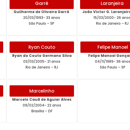
Garré
Laranjeira
Guilherme de Oliveira Garré
João Victor G. Laranjei
20/03/1993- 33 anos
15/03/2000- 26 ano
São Paulo – SP
Rio de Janeiro – RJ
Ryan Couto
Felipe Manoel
Ryan do Couto Germano Silva
Felipe Manoel Gonça
03/03/2005- 21 anos
04/11/1989- 36 ano
Rio de Janeiro – RJ
São Paulo – SP
Marcelinho
Marcelo Cauã de Aguiar Alves
09/02/2004- 22 anos
Brasília – DF