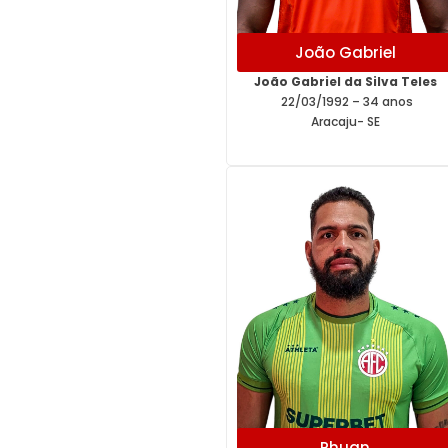
João Gabriel
João Gabriel da Silva Teles
22/03/1992 – 34 anos
Aracaju- SE
Rhuan