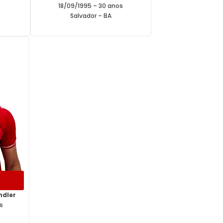
s
18/09/1995 – 30 anos
Salvador – BA
ndler
s