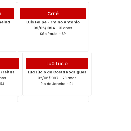
a
Café
meida
Luis Felipe Firmino Antonio
s
09/06/1994 – 31 anos
São Paulo – SP
Luã Lucio
 Freitas
Luã Lúcio da Costa Rodrigues
anos
02/06/1997 – 28 anos
 RJ
Rio de Janeiro – RJ