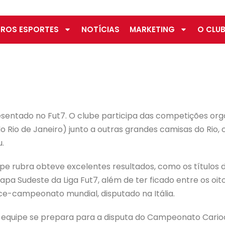
ROS ESPORTES
NOTÍCIAS
MARKETING
O CLUB
ntado no Fut7. O clube participa das competições org
o Rio de Janeiro) junto a outras grandes camisas do Rio
.
pe rubra obteve excelentes resultados, como os títulos 
a Sudeste da Liga Fut7, além de ter ficado entre os oit
ce-campeonato mundial, disputado na Itália.
 equipe se prepara para a disputa do Campeonato Carioc