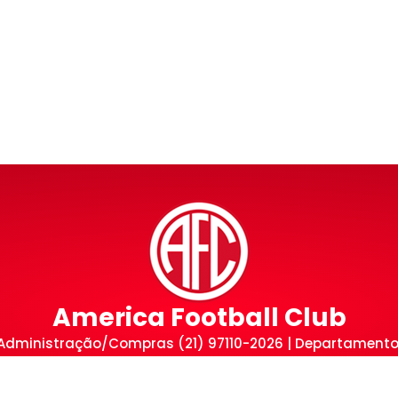
America Football Club
| Administração/Compras (21) 97110-2026 | Departamento
a, 200 – Edson Passos – Mesquita – Rio de Janeiro – 