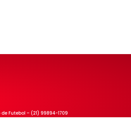
 de Futebol – (21) 99894-1709
CEP 26580-020