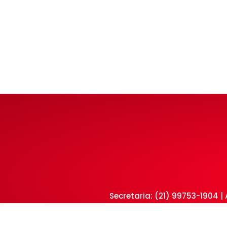
Secretaria: (21) 99753-1904 
Rua Cosmoram