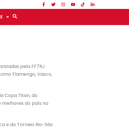
E
anizadas pela FF7RJ
, como Flamengo, Vasco,
da Copa Titan, do
o melhores do país no
a e do Torneio Rio-São