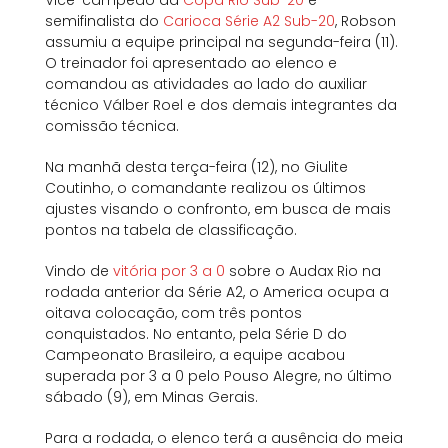
Vice-campeão da
Copa Rio Sub-20
e
semifinalista do
Carioca Série A2 Sub-20
, Robson
assumiu a equipe principal na segunda-feira (11).
O treinador foi apresentado ao elenco e
comandou as atividades ao lado do auxiliar
técnico Válber Roel e dos demais integrantes da
comissão técnica.
Na manhã desta terça-feira (12), no Giulite
Coutinho, o comandante realizou os últimos
ajustes visando o confronto, em busca de mais
pontos na tabela de classificação.
Vindo de
vitória por 3 a 0
sobre o Audax Rio na
rodada anterior da Série A2, o America ocupa a
oitava colocação, com três pontos
conquistados. No entanto, pela Série D do
Campeonato Brasileiro, a equipe acabou
superada por 3 a 0 pelo Pouso Alegre, no último
sábado (9), em Minas Gerais.
Para a rodada, o elenco terá a ausência do meia