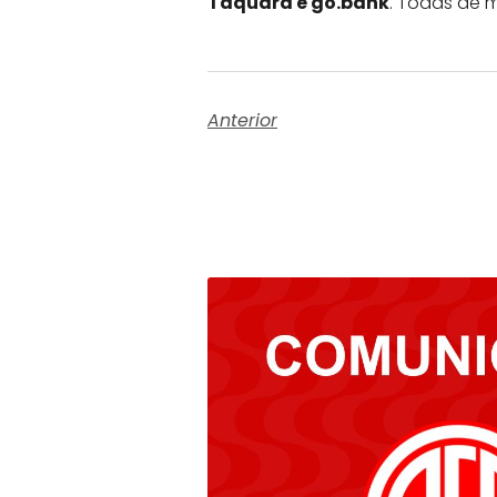
Taquara e go.bank
. Todas de 
Anterior