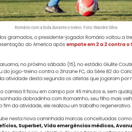
Romário com a bola durante o treino. Foto: Wandré Silva
os gramados, o presidente-jogador Romário voltou a tr
apresentação do America após
empate em 2 a 2 contra o
aruama, no próximo sábado (15), no estádio Giulite Cout
u do jogo-treino contra o Zinzane FC, da Série B2 do Car
m da atividade desta segunda os atletas que jogaram por
 camisa 11 ficou em campo por 45 minutos e, sem qualq
sonhada dobradinha com Romarinho, seu filho mais vel
 fim da atividade, ele realizou um trabalho regenerativo.
clube nesta nova caminhada marcas conceituadas com
efícios, Superbet, Vida emergências médicas, Avanut