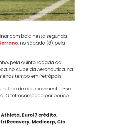
einar com bola nesta segunda-
 Serrano
, no sábado (8), pela
inho, pela quinta rodada da
ioca, no clube da Aeronáutica, na
 menos tempo em Petrópolis.
uer tipo de dor, movimentou-se
ho. O tetracampeão por pouco
o
Athleta, Euro17 crédito,
ri Recovery, Medicorp, Cis