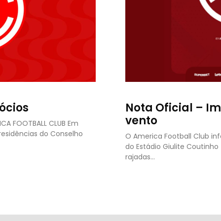
ócios
Nota Oficial – I
vento
RICA FOOTBALL CLUB Em
presidências do Conselho
O America Football Club in
do Estádio Giulite Coutinh
rajadas…