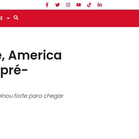
E
e, America
 pré-
einou forte para chegar