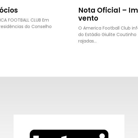
ócios
Nota Oficial – I
vento
RICA FOOTBALL CLUB Em
presidências do Conselho
O America Football Club in
do Estádio Giulite Coutinh
rajadas…