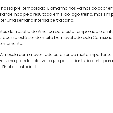
 a nossa pré-temporada. E amanhã nós vamos colocar em
grande, não pelo resultado em si do jogo treino, mas si
ter uma semana intensa de trabalho.
es da filosofia do America para esta temporada é a in
O processo está sendo muito bem avaliado pela Comissão 
se momento:
ia. A mescla com a juventude está sendo muito important
r uma grande seletiva e que possa dar tudo certo para
 Final do estadual.