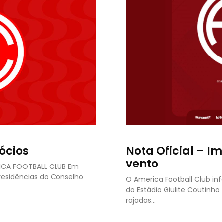
ócios
Nota Oficial – I
vento
RICA FOOTBALL CLUB Em
presidências do Conselho
O America Football Club in
do Estádio Giulite Coutinh
rajadas…