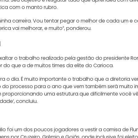
tica com o manto rubro.
minha carreira. Vou tentar pegar o melhor de cada um e 
ica vai melhorar, e muito”, ponderou.
a
altar o trabalho realizado pela gestão do presidente Ro
 do que a de muitos times da elite do Carioca.
ara o dia. É muito importante o trabalho que a diretoria
do processo para o ano que vem também será muito imp
proporcionando uma estrutura que dificilmente você vê 
dade’, concluiu.
lio foi um dos poucos jogadores a vestir a camisa de Fl
 por Cruzeiro, Grêmio e Goiás, onde inclusive foi eleit