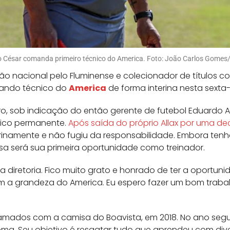
o César comanda primeiro técnico do America. Foto: João Carlos Gome
ão nacional pelo Fluminense e colecionador de títulos c
omando técnico do
America
de forma interina nesta sexta-f
, sob indicação do então gerente de futebol Eduardo All
nico permanente.
Após saída do próprio Allax por uma de
rinamente e não fugiu da responsabilidade. Embora tenh
essa será sua primeira oportunidade como treinador.
 diretoria. Fico muito grato e honrado de ter a oportuni
om a grandeza do America. Eu espero fazer um bom traba
amados com a camisa do Boavista, em 2018. No ano segui
ema. Seu objetivo é resgatar tudo que aprendeu com div