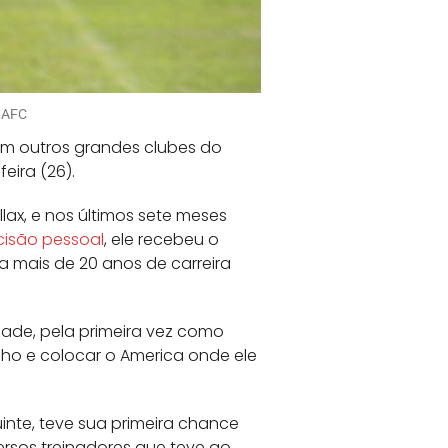
s/AFC
om outros grandes clubes do
eira (26).
ax, e nos últimos sete meses
cisão pessoal
, ele recebeu o
a mais de 20 anos de carreira
dade, pela primeira vez como
lho e colocar o America onde ele
nte, teve sua primeira chance
ersos treinadores que teve ao