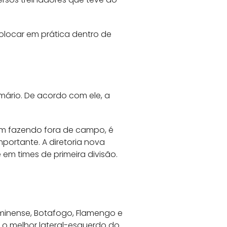
colocar em prática dentro de
mário. De acordo com ele, a
 vem fazendo fora de campo, é
ortante. A diretoria nova
em times de primeira divisão.
uminense, Botafogo, Flamengo e
o o melhor lateral-esquerdo do