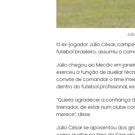
Júli
O ex-jogador Júlio César, campe
futebol brasileiro, assumiu o c
Júlio chegou ao Mecão em janeiro
exerceu a função de auxiliar téc
convite de comandar o time inte
dentro do futebol profissional, 
“Queria agradecer a confiança da
treinador, de estar num clube c
merece”, disse.
Júlio César se aposentou dos gr
como auxiliar no time de Saquar