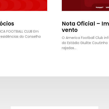
ócios
Nota Oficial – I
vento
RICA FOOTBALL CLUB Em
presidências do Conselho
O America Football Club in
do Estádio Giulite Coutinh
rajadas…