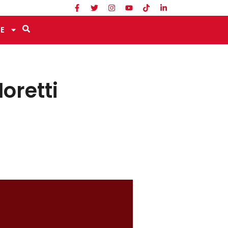
E
oretti