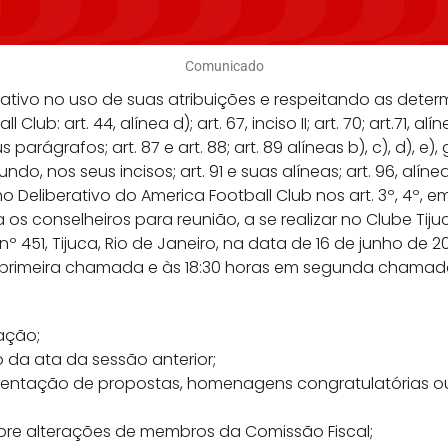
Comunicado
rativo no uso de suas atribuições e respeitando as dete
ub: art. 44, alínea d); art. 67, inciso II; art. 70; art.71, alíne
s parágrafos; art. 87 e art. 88; art. 89 alíneas b), c), d), e), g), 
do, nos seus incisos; art. 91 e suas alíneas; art. 96, alíneas
 Deliberativo do America Football Club nos art. 3º, 4º, e
 os conselheiros para reunião, a se realizar no Clube Tiju
 451, Tijuca, Rio de Janeiro, na data de 16 de junho de 2
em primeira chamada e às 18:30 horas em segunda chamad
ação;
o da ata da sessão anterior;
esentação de propostas, homenagens congratulatórias ou
bre alterações de membros da Comissão Fiscal;