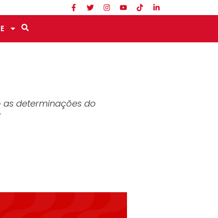
E
do as determinações do
o