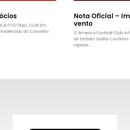
ócios
Nota Oficial – I
vento
RICA FOOTBALL CLUB Em
presidências do Conselho
O America Football Club in
do Estádio Giulite Coutinh
rajadas…