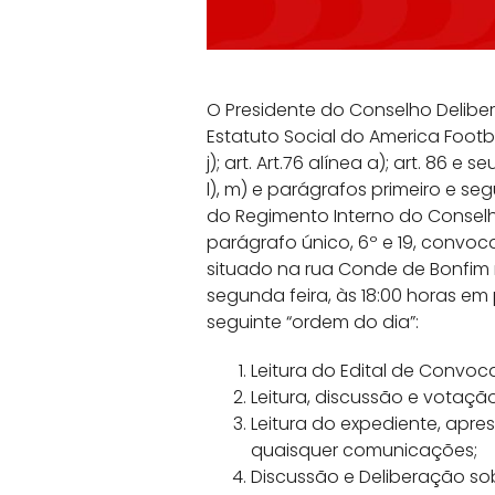
O Presidente do Conselho Delibe
Estatuto Social do America Football Cl
j); art. Art.76 alínea a); art. 86 e seu
l), m) e parágrafos primeiro e segun
do Regimento Interno do Conselho
parágrafo único, 6º e 19, convoca
situado na rua Conde de Bonfim nº
segunda feira, às 18:00 horas 
seguinte “ordem do dia”:
Leitura do Edital de Convoc
Leitura, discussão e votaçã
Leitura do expediente, apr
quaisquer comunicações;
Discussão e Deliberação so