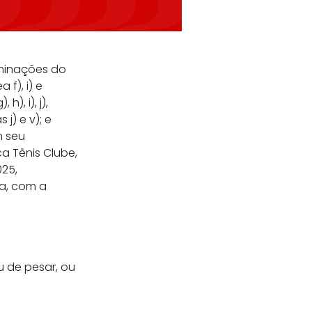
rminações do
a f), i) e
h), i), j),
 j) e v); e
m seu
ca Tênis Clube,
025,
a, com a
 de pesar, ou