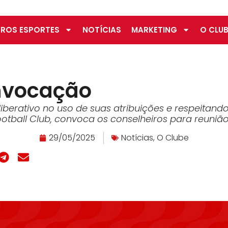
ROS ESPORTES
NOTÍCIAS
MARKETING
O CLUB
onvocação
iberativo no uso de suas atribuições e respeitan
ootball Club, convoca os conselheiros para reuniã
29/05/2025
Notícias
,
O Clube