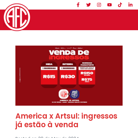
America x Artsul: ingressos
já estão à venda