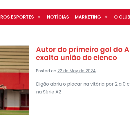
ROS ESPORTES
NOTÍCIAS
MARKETING
O CLUB
Autor do primeiro gol do 
exalta união do elenco
Posted on
22 de May de 2024
Digão abriu o placar na vitória por 2 a 0
na Série A2