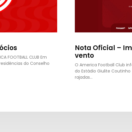
ócios
Nota Oficial – I
vento
RICA FOOTBALL CLUB Em
presidências do Conselho
O America Football Club in
do Estádio Giulite Coutinh
rajadas…