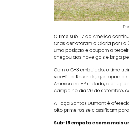
Dan
O time sub-17 do America contin
Crias derrotaram o Olaria por 1 
uma posição e ocupam a terceir
chegou aos nove gols e briga pela
Com o G-3 embolado, o time trei
vice-líder Resende, que aparece
America na 8ª rodada, a equipe 
campo no dia 29 de setembro, co
A Taça Santos Dumont é oferecid
oito primeiros se classificam par
Sub-15 empata e soma mais u