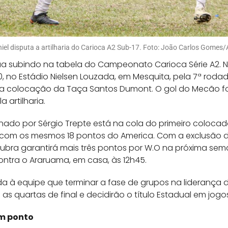
iel disputa a artilharia do Carioca A2 Sub-17. Foto: João Carlos Gomes
ua subindo na tabela do Campeonato Carioca Série A2. 
a 0, no Estádio Nielsen Louzada, em Mesquita, pela 7ª r
a colocação da Taça Santos Dumont. O gol do Mecão fo
 artilharia.
nado por Sérgio Trepte está na cola do primeiro colocad
 com os mesmos 18 pontos do America. Com a exclusão d
rubra garantirá mais três pontos por W.O na próxima sem
ntra o Araruama, em casa, às 12h45.
a à equipe que terminar a fase de grupos na liderança 
a as quartas de final e decidirão o título Estadual em j
m ponto