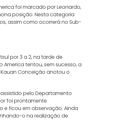
America foi marcado por Leonardo,
nona posição. Nesta categoria
os, assim como ocorrerá no Sub-
ul por 3 a 2, na tarde de
e o America tentou, sem sucesso, a
 e Kauan Conceição anotou o
r assistido pelo Departamento
dor foi prontamente
o e ficou em observação. Ainda
anhando-o na realização de