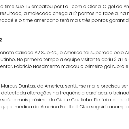
 o time sub-15 empatou por 1 a 1 com o Olaria. O gol do 
resultado, a molecada chega a 12 pontos na tabela, na 
acaé e o time americano terá mais três pontos garantid
2
to Carioca A2 Sub-20, o America foi superado pelo Arts
outinho. No primeiro tempo a equipe visitante abriu 3 a 1 
tar. Fabrício Nascimento marcou o primeiro gol rubro
o Marcus Dantas, do America, sentiu-se mal e precisou se
o detectada alterações na frequência cardíaca, o treina
aúde mais próxima do Giulite Coutinho. Ele foi medicad
 equipe médica do America Football Club seguirá acomp