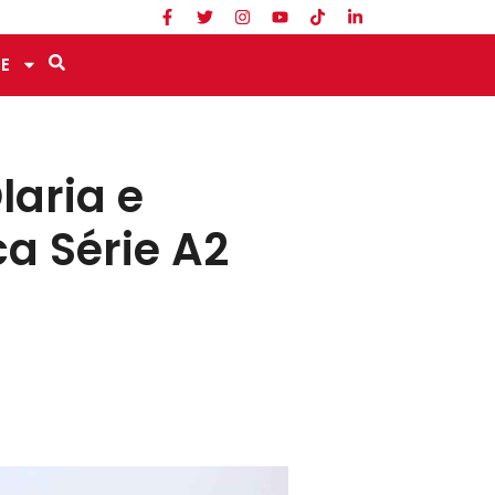
E
laria e
a Série A2