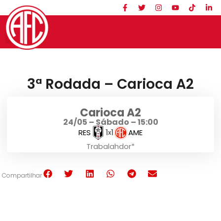
3ª Rodada – Carioca A2
Carioca A2
24/05 – Sábado – 15:00
RES
1
1
AME
x
Trabalahdor*
Compartilhar