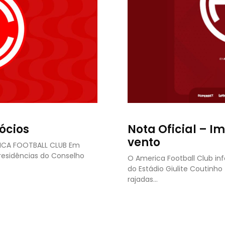
ócios
Nota Oficial – I
vento
RICA FOOTBALL CLUB Em
presidências do Conselho
O America Football Club in
do Estádio Giulite Coutinh
rajadas…