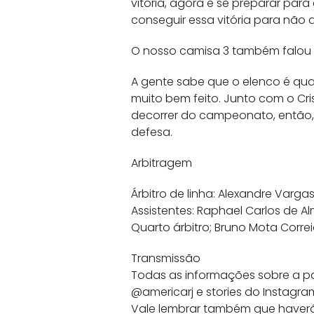
vitória, agora é se preparar par
conseguir essa vitória para não 
O nosso camisa 3 também falou s
A gente sabe que o elenco é qual
muito bem feito. Junto com o C
decorrer do campeonato, então,
defesa.
Arbitragem
Árbitro de linha: Alexandre Varga
Assistentes: Raphael Carlos de A
Quarto árbitro; Bruno Mota Correi
Transmissão
Todas as informações sobre a par
@americarj e stories do Instagram
Vale lembrar também que haverá