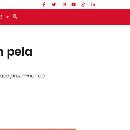
E
m pela
ase preliminar do