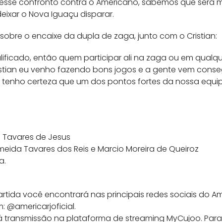
a esse confronto contra o Americano, sabemos que será m
deixar o Nova Iguaçu disparar.
obre o encaixe da dupla de zaga, junto com o Cristian:
ificado, então quem participar ali na zaga ou em qualqu
ristian eu venho fazendo bons jogos e a gente vem cons
 tenho certeza que um dos pontos fortes da nossa equi
s Tavares de Jesus
lmeida Tavares dos Reis e Marcio Moreira de Queiroz
a.
tida você encontrará nas principais redes sociais do Ame
: @americarjoficial.
 transmissão na plataforma de streaming MyCujoo. Par