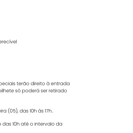
erecível
eciais terão direito à entrada
lhete só poderá ser retirado
a (05), das 10h às 17h..
 das 10h até o intervalo da