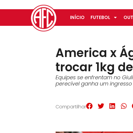
INÍCIO
FUTEBOL
OUT
America x Á
trocar 1kg d
Equipes se enfrentam no Giuli
perecível ganha um ingresso
Compartilhar