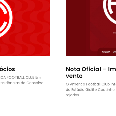
ócios
Nota Oficial – I
vento
RICA FOOTBALL CLUB Em
presidências do Conselho
O America Football Club in
do Estádio Giulite Coutinh
rajadas…