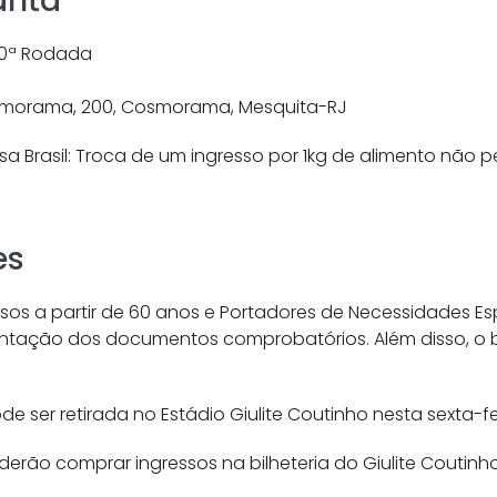
anta
 10ª Rodada
Cosmorama, 200, Cosmorama, Mesquita-RJ
a Brasil: Troca de um ingresso por 1kg de alimento não p
es
sos a partir de 60 anos e Portadores de Necessidades Esp
entação dos documentos comprobatórios. Além disso, o bi
e ser retirada no Estádio Giulite Coutinho nesta sexta-feir
derão comprar ingressos na bilheteria do Giulite Coutinho