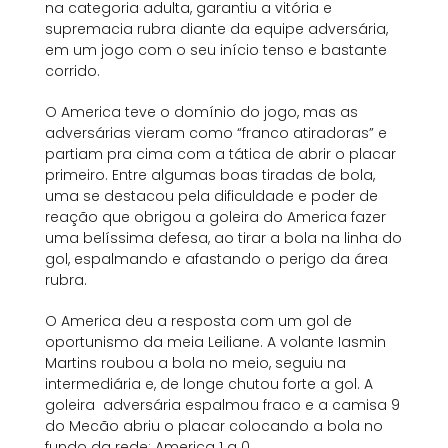
na categoria adulta, garantiu a vitória e
supremacia rubra diante da equipe adversária,
em um jogo com o seu início tenso e bastante
corrido.
O America teve o domínio do jogo, mas as
adversárias vieram como “franco atiradoras” e
partiam pra cima com a tática de abrir o placar
primeiro. Entre algumas boas tiradas de bola,
uma se destacou pela dificuldade e poder de
reação que obrigou a goleira do America fazer
uma belíssima defesa, ao tirar a bola na linha do
gol, espalmando e afastando o perigo da área
rubra.
O America deu a resposta com um gol de
oportunismo da meia Leiliane. A volante Iasmin
Martins roubou a bola no meio, seguiu na
intermediária e, de longe chutou forte a gol. A
goleira adversária espalmou fraco e a camisa 9
do Mecão abriu o placar colocando a bola no
fundo da rede: America 1 a 0.