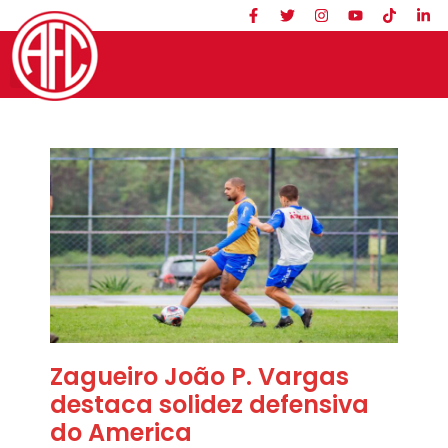
Zagueiro João P. Vargas
destaca solidez defensiva
do America