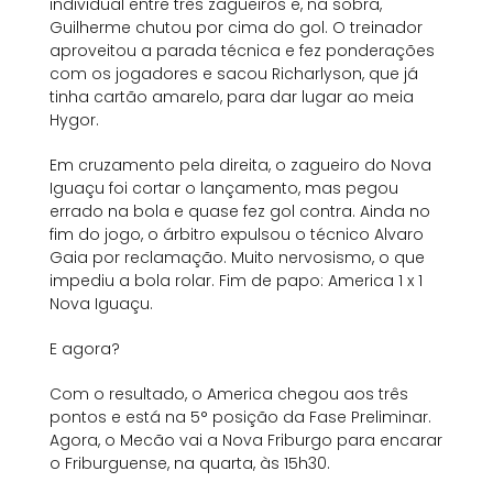
individual entre três zagueiros e, na sobra,
Guilherme chutou por cima do gol. O treinador
aproveitou a parada técnica e fez ponderações
com os jogadores e sacou Richarlyson, que já
tinha cartão amarelo, para dar lugar ao meia
Hygor.
Em cruzamento pela direita, o zagueiro do Nova
Iguaçu foi cortar o lançamento, mas pegou
errado na bola e quase fez gol contra. Ainda no
fim do jogo, o árbitro expulsou o técnico Alvaro
Gaia por reclamação. Muito nervosismo, o que
impediu a bola rolar. Fim de papo: America 1 x 1
Nova Iguaçu.
E agora?
Com o resultado, o America chegou aos três
pontos e está na 5° posição da Fase Preliminar.
Agora, o Mecão vai a Nova Friburgo para encarar
o Friburguense, na quarta, às 15h30.