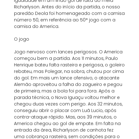
igualdade em um lindo gol de falta do meia
Richarlyson. Antes do início da partida, o nosso
paredão Deola foi homenageado com a camisa
número 50, em referência ao 50° jogo com a
camisa do America.
O jogo
Jogo nervoso com lances perigosos. O America
começou bem a partida. Aos 11 minutos, Paulo
Henrique bateu falta rasteira e perigosa, o goleiro
rebateu, mas Polegar, na sobra, chutou por cima
do gol. Em mais um lance ofensivo, o atacante
Alemão aproveitou a falha do zagueiro e pegou
de primeira, mas a bola foi para fora. Após a
parada técnica, o Nova Iguaçu voltou melhor e
chegou duas vezes com perigo. Aos 32 minutos,
conseguiu abrir o placar com Luã Lucio, após
contra-ataque rápido. Mas, aos 39 minutos, o
America chegou ao gol de empate. Em falta na
entrada da área, Richarlyson de canhota fez
uma cobrança rasteira, sem condições para o