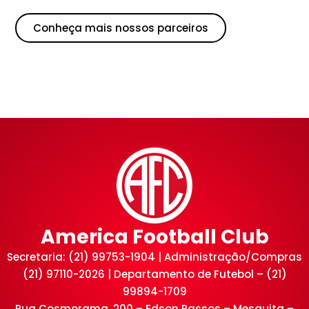
Conheça mais nossos parceiros
America Football Club
Secretaria: (21) 99753-1904 | Administração/Compras
(21) 97110-2026 | Departamento de Futebol – (21)
99894-1709
Rua Cosmorama, 200 – Edson Passos – Mesquita –