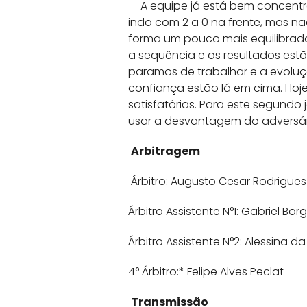
– A equipe já está bem concentr
indo com 2 a 0 na frente, mas nã
forma um pouco mais equilibrad
a sequência e os resultados est
paramos de trabalhar e a evoluç
confiança estão lá em cima. Hoje
satisfatórias. Para este segund
usar a desvantagem do adversári
Arbitragem
Árbitro: Augusto Cesar Rodrigue
Árbitro Assistente N°1: Gabriel Bor
Árbitro Assistente N°2: Alessina d
4° Árbitro:* Felipe Alves Peclat
Transmissão