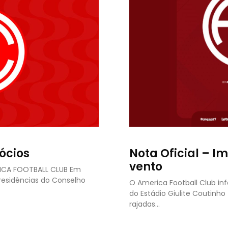
ócios
Nota Oficial – I
vento
RICA FOOTBALL CLUB Em
presidências do Conselho
O America Football Club in
do Estádio Giulite Coutinh
rajadas…