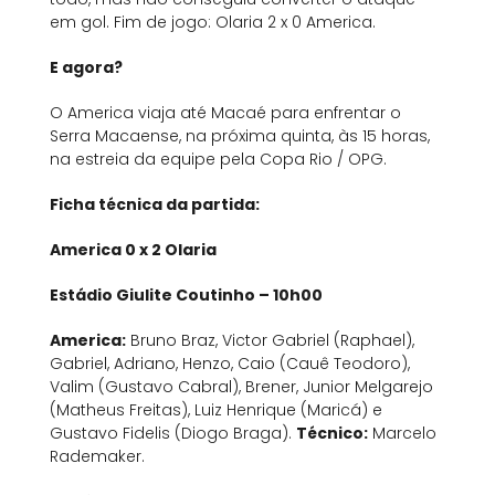
em gol. Fim de jogo: Olaria 2 x 0 America.
E agora?
O America viaja até Macaé para enfrentar o
Serra Macaense, na próxima quinta, às 15 horas,
na estreia da equipe pela Copa Rio / OPG.
Ficha técnica da partida:
America 0 x 2 Olaria
Estádio Giulite Coutinho – 10h00
America:
Bruno Braz, Victor Gabriel (Raphael),
Gabriel, Adriano, Henzo, Caio (Cauê Teodoro),
Valim (Gustavo Cabral), Brener, Junior Melgarejo
(Matheus Freitas), Luiz Henrique (Maricá) e
Gustavo Fidelis (Diogo Braga).
Técnico:
Marcelo
Rademaker.