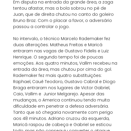
Em disputa na entrada da grande área, a zaga
tentou afastar, mas a bola sobrou no pé de
Juan, que de direita chutou no canto do goleiro
Bruno Braz. Com o placar a favor, o adversário
passou a controlar o jogo.
No intervalo, o técnico Marcelo Rademaker fez
duas alterações: Matheus Freitas e Maricá
entraram nas vagas de Gustavo Fidelis e Luiz
Henrique. O segundo tempo foi de poucas
emoções. Aos quatro minutos, Vallim recebeu na
entrada da área, mas chutou por cima do gol.
Rademaker fez mais quatro substituições:
Raphael, Cauê Teodoro, Gustavo Cabral e Diogo
Braga entraram nos lugares de Victor Gabriel,
Caio, Vallim e Junior Melgarejo. Apesar das
mudanças, o America continuou tendo muita
dificuldade em penetrar a defesa adversária.
Tanto que só chegaria novamente com perigo
aos 48 minutos. Adriano cruzou da esquerda,
Maricá raspou de cabeça e Gabriel se esticou
todo, mas não conseguiu converter o ataque